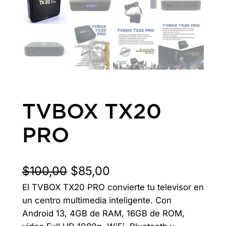
TVBOX TX20
PRO
E
E
$
100,00
$
85,00
El TVBOX TX20 PRO convierte tu televisor en
l
l
un centro multimedia inteligente. Con
p
p
Android 13, 4GB de RAM, 16GB de ROM,