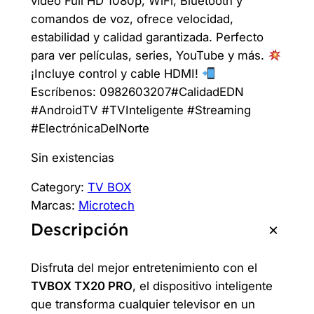
r
r
video Full HD 1080p, WiFi, Bluetooth y
comandos de voz, ofrece velocidad,
e
e
estabilidad y calidad garantizada. Perfecto
c
c
para ver películas, series, YouTube y más.
¡Incluye control y cable HDMI!
i
i
Escríbenos: 0982603207#CalidadEDN
o
o
#AndroidTV #TVInteligente #Streaming
o
a
#ElectrónicaDelNorte
r
c
Sin existencias
i
t
Category:
TV BOX
Marcas:
Microtech
g
u
Descripción
i
a
n
l
Disfruta del mejor entretenimiento con el
a
e
TVBOX TX20 PRO
, el dispositivo inteligente
que transforma cualquier televisor en un
l
s