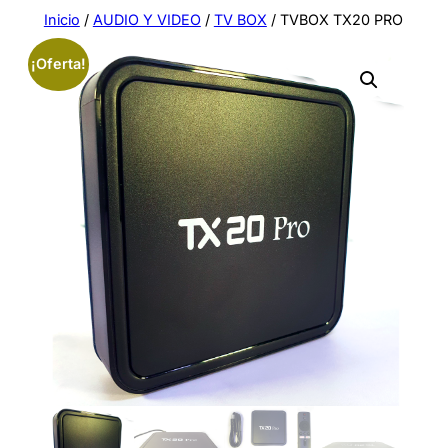
Saltar
Inicio
/
AUDIO Y VIDEO
/
TV BOX
/ TVBOX TX20 PRO
al
¡Oferta!
contenido