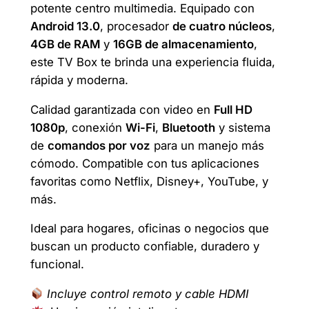
potente centro multimedia. Equipado con
e
:
Android 13.0
, procesador
de cuatro núcleos
,
4GB de RAM
y
16GB de almacenamiento
,
r
$
este TV Box te brinda una experiencia fluida,
a
8
rápida y moderna.
:
5
Calidad garantizada con video en
Full HD
$
,
1080p
, conexión
Wi-Fi
,
Bluetooth
y sistema
de
comandos por voz
para un manejo más
1
0
cómodo. Compatible con tus aplicaciones
0
0
favoritas como Netflix, Disney+, YouTube, y
más.
0
.
,
Ideal para hogares, oficinas o negocios que
buscan un producto confiable, duradero y
0
funcional.
0
Incluye control remoto y cable HDMI
.